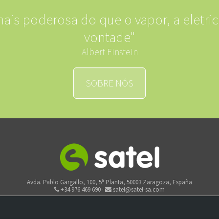
mais poderosa do que o vapor, a eletric
vontade"
Albert Einstein
SOBRE NÓS
Avda. Pablo Gargallo, 100, 5ª Planta, 50003 Zaragoza, España
+34 976 469 690 ·
satel@satel-sa.com