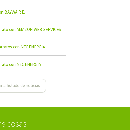
on BAYWA R.E.
trato con AMAZON WEB SERVICES
ntratos con NEOENERGIA
trato con NEOENERGIA
r al listado de noticias
as cosas"