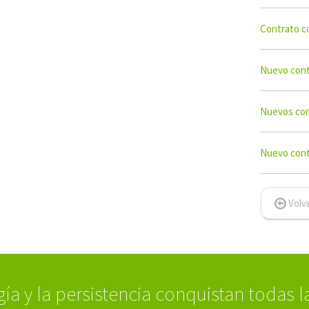
Contrato c
Nuevo con
Nuevos co
Nuevo con
Volve
gía y la persistencia conquistan todas l